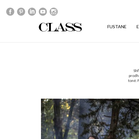
FUSTANE
Shf
prodh
tonë. 