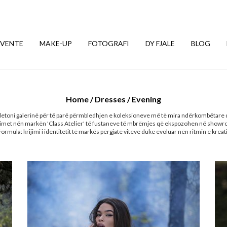
EVENTE
MAKE-UP
FOTOGRAFI
DY FJALE
BLOG
Home
/
Dresses
/
Evening
letoni galerinë për të parë përmbledhjen e koleksioneve më të mira ndërkombëtare
imet nën markën 'Class Atelier' të fustaneve të mbrëmjes që ekspozohen në showr
Formula: krijimi i identitetit të markës përgjatë viteve duke evoluar nën ritmin e kreativ