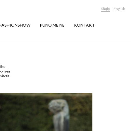
Shqip
English
FASHIONSHOW
PUNO ME NE
KONTAKT
 dhe
oom-in
itetit.