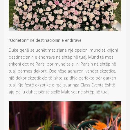
“Udhëtoni” në destinacionin e ëndrrave
Duke qenë se udhëtimet s’janë një opsion, mund të krijoni
destinacionin e ëndrrave në shtëpinë tuaj. Mund të mos
shkoni dot në Paris, por mund ta sillni Parisin në shtëpinë
tuaj, përmes dekorit. Ose nëse adhuroni vendet ekzotike,
një dekor ekzotik do të ishte zgjidhja perfekte për darkën
tuaj. Kjo festë ekzotike e realizuar nga Class Events është
ajo që ju duhet për të sjellë Maldivet në shtëpinë tuaj.