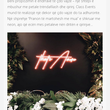
Bëni propozimin e ëndrrave të çdo vajze – një shtëpi e
mbushur me petale trëndafilash dhe qirinj. Class Events
mund të realizojë një dekor që çdo vajzë do ta adhuronte.
Një shprehje “Pranon të martohesh me mua” e shkruar me
neon, ajo që ecën mes petaleve nën dritën e qirinjve…