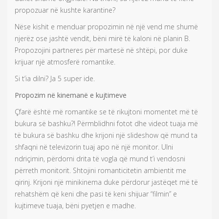
propozuar në kushte karantine?
Nëse kishit e menduar propozimin në një vend me shumë
njerëz ose jashtë vendit, bëni mirë të kaloni në planin B.
Propozojini partneres për martesë në shtëpi, por duke
krijuar një atmosferë romantike.
Si t’ia dilni? Ja 5 super ide.
Propozim në kinemanë e kujtimeve
Çfarë është më romantike se të rikujtoni momentet më të
bukura së bashku?! Përmblidhni fotot dhe videot tuaja më
të bukura së bashku dhe krijoni një slideshow që mund ta
shfaqni në televizorin tuaj apo në një monitor. Ulni
ndriçimin, përdorni drita të vogla që mund t’i vendosni
përreth monitorit. Shtojini romanticitetin ambientit me
qirinj. Krijoni një minikinema duke përdorur jastëqet më të
rehatshëm që keni dhe pasi të keni shijuar “filmin” e
kujtimeve tuaja, bëni pyetjen e madhe.