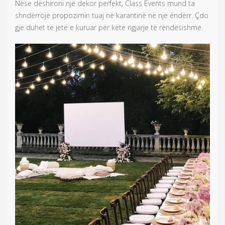
Nëse dëshironi një dekor perfekt, Class Events mund ta
shndërrojë propozimin tuaj në karantinë në një ëndërr. Çdo
gjë duhet të jetë e kuruar për këtë ngjarje të rëndësishme.