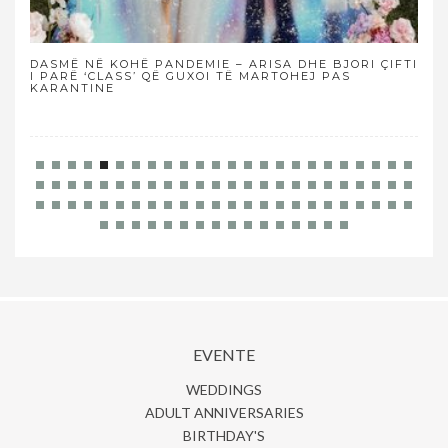
DASMË NË KOHË PANDEMIE – ARISA DHE BJORI ÇIFTI
NË 
I PARË ‘CLASS’ QË GUXOI TË MARTOHEJ PAS
KARANTINE
EVENTE
WEDDINGS
ADULT ANNIVERSARIES
BIRTHDAY'S