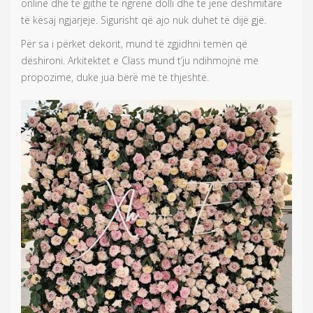
online dhe të gjithë të ngrenë dolli dhe të jenë dëshmitarë
të kësaj ngjarjeje. Sigurisht që ajo nuk duhet të dijë gjë.
Për sa i përket dekorit, mund të zgjidhni temën që
dëshironi. Arkitektet e Class mund t’ju ndihmojnë me
propozime, duke jua bërë më të thjeshtë.