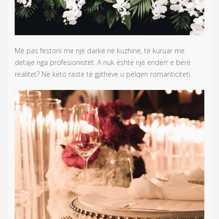
Më pas festoni me një darkë në kuzhinë, të kuruar me
detaje nga profesionistët. A nuk është një ëndërr e bërë
realitet? Në këto raste të gjithëve u pëlqen romanticiteti.