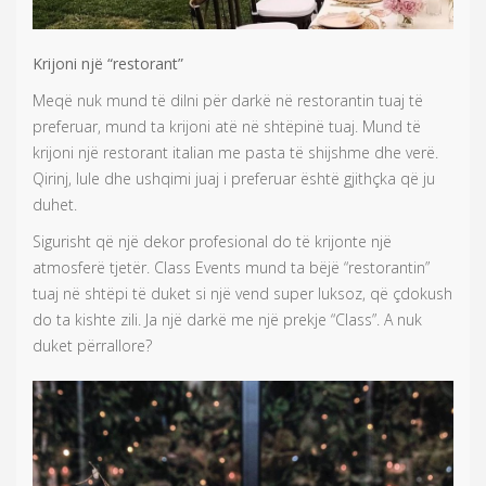
Krijoni një “restorant”
Meqë nuk mund të dilni për darkë në restorantin tuaj të
preferuar, mund ta krijoni atë në shtëpinë tuaj. Mund të
krijoni një restorant italian me pasta të shijshme dhe verë.
Qirinj, lule dhe ushqimi juaj i preferuar është gjithçka që ju
duhet.
Sigurisht që një dekor profesional do të krijonte një
atmosferë tjetër. Class Events mund ta bëjë “restorantin”
tuaj në shtëpi të duket si një vend super luksoz, që çdokush
do ta kishte zili. Ja një darkë me një prekje “Class”. A nuk
duket përrallore?