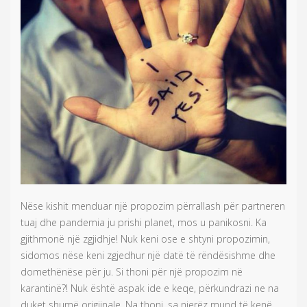
Nëse kishit menduar një propozim përrallash për partneren
tuaj dhe pandemia ju prishi planet, mos u panikosni. Ka
gjithmonë një zgjidhje! Nuk keni ose e shtyni propozimin,
sidomos nëse keni zgjedhur një datë të rëndësishme dhe
domethënëse për ju. Si thoni për një propozim në
karantinë?! Nuk është aspak ide e keqe, përkundrazi ne na
duket shumë origjinale. Na thoni, sa njerëz mund të kenë