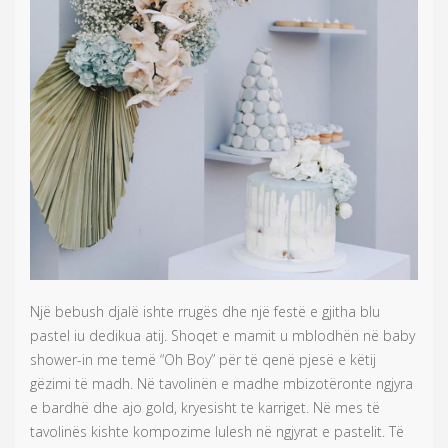
Një bebush djalë ishte rrugës dhe një festë e gjitha blu
pastel iu dedikua atij. Shoqet e mamit u mblodhën në baby
shower-in me temë “Oh Boy” për të qenë pjesë e këtij
gëzimi të madh. Në tavolinën e madhe mbizotëronte ngjyra
e bardhë dhe ajo gold, kryesisht te karriget. Në mes të
tavolinës kishte kompozime lulesh në ngjyrat e pastelit. Të