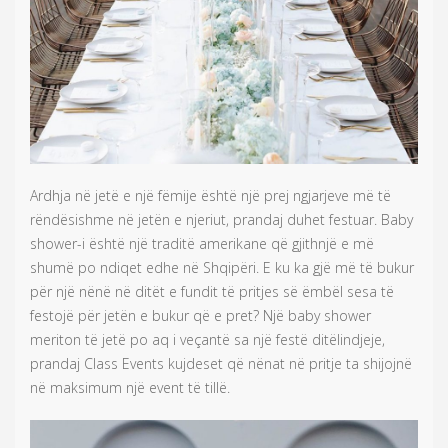
Ardhja në jetë e një fëmije është një prej ngjarjeve më të
rëndësishme në jetën e njeriut, prandaj duhet festuar. Baby
shower-i është një traditë amerikane që gjithnjë e më
shumë po ndiqet edhe në Shqipëri. E ku ka gjë më të bukur
për një nënë në ditët e fundit të pritjes së ëmbël sesa të
festojë për jetën e bukur që e pret? Një baby shower
meriton të jetë po aq i veçantë sa një festë ditëlindjeje,
prandaj Class Events kujdeset që nënat në pritje ta shijojnë
në maksimum një event të tillë.