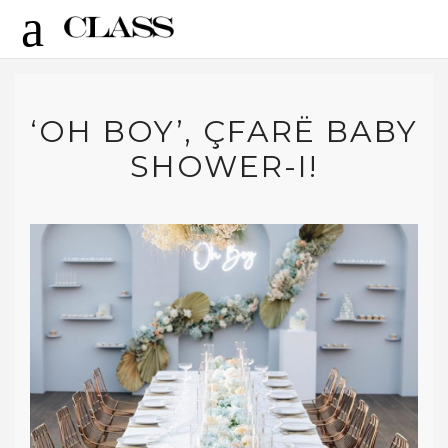
‘OH BOY’, ÇFARË BABY
SHOWER-I!