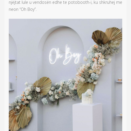
njëjtat lule u vendosën edhe te potobooth-i, ku shkruhej me
neon “Oh Boy”.