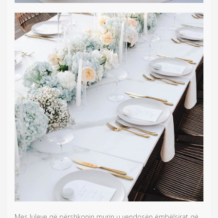
Mes luleve që përshkonin murin u vendosën ëmbëlsirat që