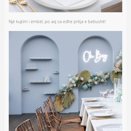
Një kujtim i ëmbël, po aq sa edhe pritja e bebushit!