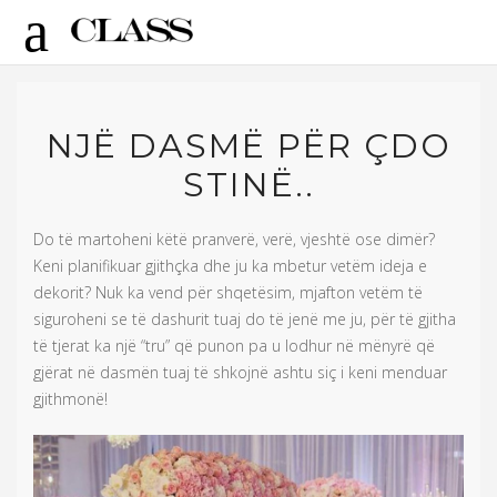
NJË DASMË PËR ÇDO
STINË..
Do të martoheni këtë pranverë, verë, vjeshtë ose dimër?
Keni planifikuar gjithçka dhe ju ka mbetur vetëm ideja e
dekorit? Nuk ka vend për shqetësim, mjafton vetëm të
siguroheni se të dashurit tuaj do të jenë me ju, për të gjitha
të tjerat ka një “tru” që punon pa u lodhur në mënyrë që
gjërat në dasmën tuaj të shkojnë ashtu siç i keni menduar
gjithmonë!