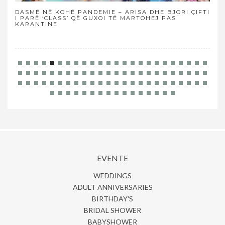
DASMË NË KOHË PANDEMIE – ARISA DHE BJORI ÇIFTI
NË 
I PARË ‘CLASS’ QË GUXOI TË MARTOHEJ PAS
KARANTINE
EVENTE
WEDDINGS
ADULT ANNIVERSARIES
BIRTHDAY'S
BRIDAL SHOWER
BABYSHOWER