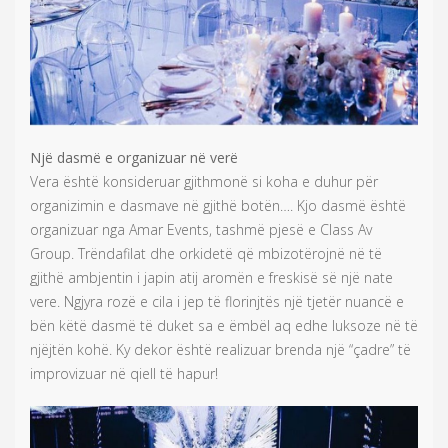
Një dasmë e organizuar në verë
Vera është konsideruar gjithmonë si koha e duhur për
organizimin e dasmave në gjithë botën…. Kjo dasmë është
organizuar nga Amar Events, tashmë pjesë e Class Av
Group. Trëndafilat dhe orkidetë që mbizotërojnë në të
gjithë ambjentin i japin atij aromën e freskisë së një nate
vere. Ngjyra rozë e cila i jep të florinjtës një tjetër nuancë e
bën këtë dasmë të duket sa e ëmbël aq edhe luksoze në të
njëjtën kohë. Ky dekor është realizuar brenda një “çadre” të
improvizuar në qiell të hapur!