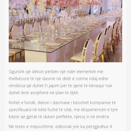
Sigurisht që dekori përbën një ndër elementet më
thelbësore të një dasmë në ditët e sotme ndaj edhe
rëndësia që duhet t’i japim për të qenë të kënaqur nuk
duhet lënë asnjëherë në plan të dytë.
Kohët e fundit, dekori i dasmave i besohet kompanive të
specifikuara në këtë fushë të cilat, me eksperiencën e tyre
bëjnë që gjërat të duken perfekte, njësoj si në ëndrra.
Në listën e mëposhtme, editoriali ynë ka përzgjedhur 4