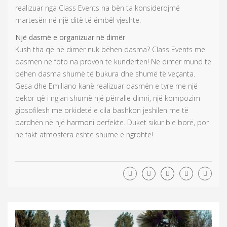
realizuar nga Class Events na bën ta konsiderojmë
martesën në një ditë të ëmbël vjeshte.
Një dasmë e organizuar në dimër
Kush tha që në dimër nuk bëhen dasma? Class Events me
dasmën në foto na provon të kundërtën! Në dimër mund të
bëhen dasma shumë të bukura dhe shumë të veçanta.
Gesa dhe Emiliano kanë realizuar dasmën e tyre me një
dekor që i ngjan shumë një përralle dimri, një kompozim
gipsofilesh me orkidetë e cila bashkon jeshilen me të
bardhën në një harmoni perfekte. Duket sikur bie borë, por
në fakt atmosfera është shumë e ngrohtë!