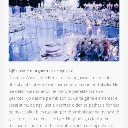
Një dasmë e organizuar në vjeshtë
Dasma e Arildës dhe Ermirit është organizuar në vjeshtë
dhe aty mbizotëron bindshëm e verdha dhe portokallia. Në
një dekor që mishëron në mënyrë perfekte stinën e
vjeshtës, kjo dasmë përmbledh bukur të gjithë elementët e
kësaj stine, që nga lulet e vjeshtes e deri te gjethet e florinjta
që duket sikur bien nga lart për të simbolizuar në mënyrë të
gjallë proçesin e rënies së tyre. Ndryshe nga çfarë jemi
mësuar të shohim rreth e rrotull, veçantia e këtij dekori të