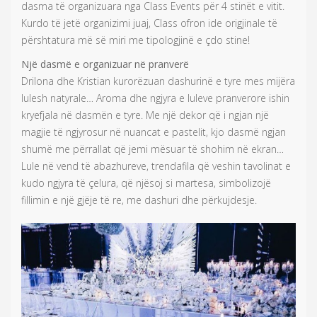
dasma të organizuara nga Class Events për 4 stinët e vitit.
Kurdo të jetë organizimi juaj, Class ofron ide origjinale të
përshtatura më së miri me tipologjinë e çdo stine!
Një dasmë e organizuar në pranverë
Drilona dhe Kristian kurorëzuan dashurinë e tyre mes mijëra
lulesh natyrale… Aroma dhe ngjyra e luleve pranverore ishin
kryefjala në dasmën e tyre. Me një dekor që i ngjan një
magjie të ngjyrosur në nuancat e pastelit, kjo dasmë ngjan
shumë me përrallat që jemi mësuar të shohim në ekran…
Lule në vend të abazhureve, trendafila që veshin tavolinat e
kudo ngjyra të çelura, që njësoj si martesa, simbolizojë
fillimin e një gjëje të re, me dashuri dhe përkujdesje.