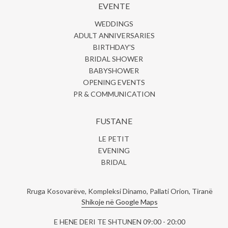
EVENTE
WEDDINGS
ADULT ANNIVERSARIES
BIRTHDAY'S
BRIDAL SHOWER
BABYSHOWER
OPENING EVENTS
PR & COMMUNICATION
FUSTANE
LE PETIT
EVENING
BRIDAL
Rruga Kosovarëve, Kompleksi Dinamo, Pallati Orion, Tiranë
Shikoje në Google Maps
E HENE DERI TE SHTUNEN 09:00 - 20:00