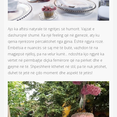
Ajo ka aftësi natyrale të ngritjes së humorit. Vajzat e
dashurojnë shumë. Ka një feeling që në gjenezë, aty ku
qenia njerëzore përcaktohet nga gjinia. Është ngjyra rozë.
Ëmbëlsia e nuancës së saj më të butë, vazhdon të na
magjepsë njëlloj, pa na velur kurrë... ndoshta kjo ngjyrë ka
vërtet në përmbajtje diçka femërore që na përket dhe e
gjejmë në të. Shpeshherë kthehet në stil; pa të nuk jetohet,
duhet të jetë në çdo moment dhe aspekt të jetës!