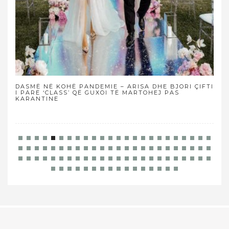
DASMË NË KOHË PANDEMIE – ARISA DHE BJORI ÇIFTI
NË 
I PARË ‘CLASS’ QË GUXOI TË MARTOHEJ PAS
KARANTINE