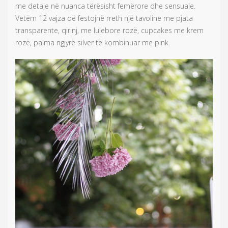
me detaje në nuanca tërësisht femërore dhe sensuale.
Vetëm 12 vajza që festojnë rreth një tavoline me pjata
transparente, qirinj, me lulebore rozë, cupcakes me krem
rozë, palma ngjyrë silver të kombinuar me pink.