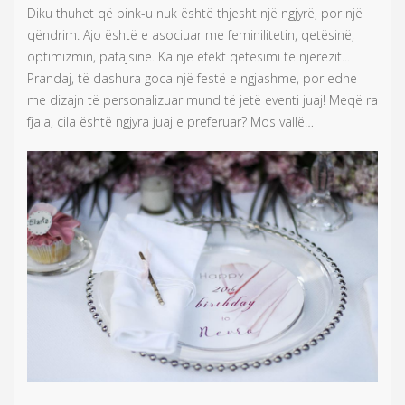
Diku thuhet që pink-u nuk është thjesht një ngjyrë, por një
qëndrim. Ajo është e asociuar me feminilitetin, qetësinë,
optimizmin, pafajsinë. Ka një efekt qetësimi te njerëzit...
Prandaj, të dashura goca një festë e ngjashme, por edhe
me dizajn të personalizuar mund të jetë eventi juaj! Meqë ra
fjala, cila është ngjyra juaj e preferuar? Mos vallë…