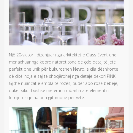
Një 20-vjetor i dizenjuar nga arkitektet e Class Event dhe
menaxhuar nga koordinatoret tona që çdo detaj të jetë
perfekt dhe unik për bukuroshen Nevro, e cila dëshironte
që ditëlindja e saj të shoqërohej nga detaje dekori PINK!
Gjithë nuancat e ëmbla të rozës; pudër apo rozë bebeje,
duket sikur bashkë me emrin mbartin atë elementin
fëmijëror që na bën gjithmonë për vete.