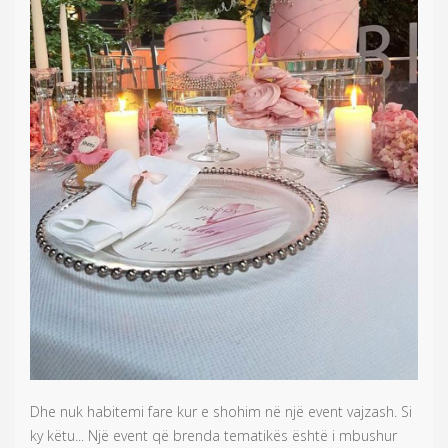
Dhe nuk habitemi fare kur e shohim në një event vajzash. Si
ky këtu... Një event që brenda tematikës është i mbushur