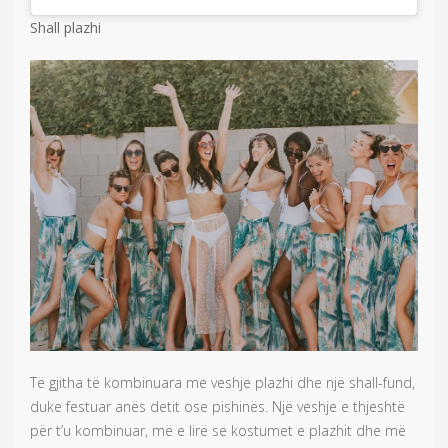
Shall plazhi
Të gjitha të kombinuara me veshje plazhi dhe një shall-fund,
duke festuar anës detit ose pishinës. Një veshje e thjeshtë
për t’u kombinuar, më e lirë se kostumet e plazhit dhe më