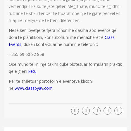
vëmendja s'ka ku të jetë tjetër. Megjithatë, mund të zgjidhni
fustane të shkurtër për të ftuarat dhe një të gjatë për veten
tuaj, në mënyrë që të bëni diferencën.
Nëse keni pyetje të tjera lidhur me dasma apo evente që
doni të planifikoni, konsultohuni me menaxheret e
Class
Events
, duke i kontaktuar në numrin e telefonit:
+355 69 60 82 858
Ose mund të lini një takim duke plotësuar formularin praktik
që e gjeni
këtu
.
Për të shfletuar portofolin e eventeve klikoni
në
www.classbyav.com