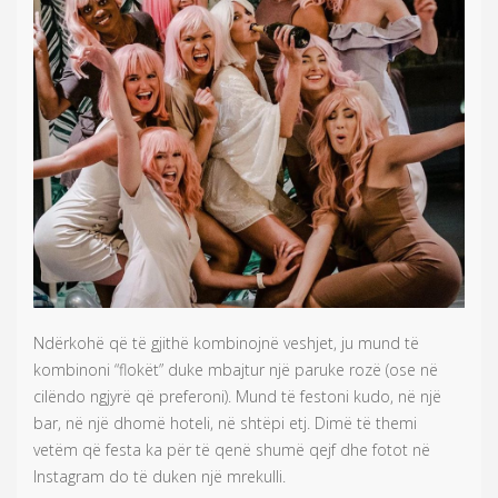
Ndërkohë që të gjithë kombinojnë veshjet, ju mund të
kombinoni “flokët” duke mbajtur një paruke rozë (ose në
cilëndo ngjyrë që preferoni). Mund të festoni kudo, në një
bar, në një dhomë hoteli, në shtëpi etj. Dimë të themi
vetëm që festa ka për të qenë shumë qejf dhe fotot në
Instagram do të duken një mrekulli.