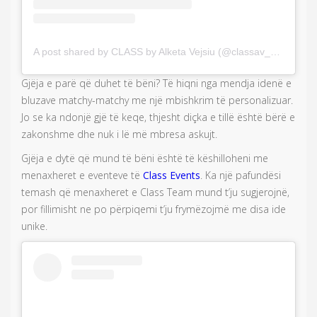
A post shared by CLASS by Alketa Vejsiu (@classav_events)
o
Gjëja e parë që duhet të bëni? Të hiqni nga mendja idenë e
bluzave matchy-matchy me një mbishkrim të personalizuar.
Jo se ka ndonjë gjë të keqe, thjesht diçka e tillë është bërë e
zakonshme dhe nuk i lë më mbresa askujt.
Gjëja e dytë që mund të bëni është të këshilloheni me
menaxheret e eventeve të
Class Events
. Ka një pafundësi
temash që menaxheret e Class Team mund t’ju sugjerojnë,
por fillimisht ne po përpiqemi t’ju frymëzojmë me disa ide
unike.