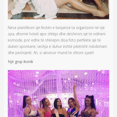
Nëse planifikoni që festën e beqarisë ta organizoni në një
spa, dhomë hoteli apo shtëpi dhe dëshironi që të ndiheni
komode, por edhe të shkrepni disa foto perfekte që të
duken spontane, veshja e duhur është pikërisht robdishani
dhe peshqirët. Ah, si aksesor mund të shtoni syzet!
Një grup ikonik