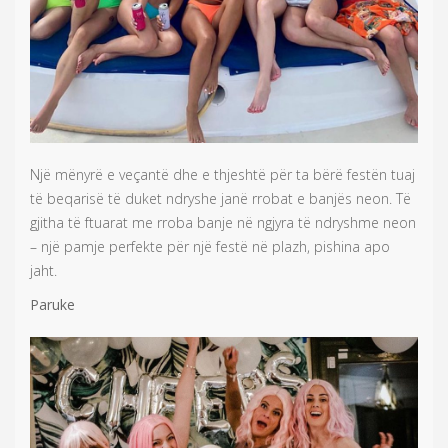
Një mënyrë e veçantë dhe e thjeshtë për ta bërë festën tuaj
të beqarisë të duket ndryshe janë rrobat e banjës neon. Të
gjitha të ftuarat me rroba banje në ngjyra të ndryshme neon
– një pamje perfekte për një festë në plazh, pishina apo
jaht.
Paruke