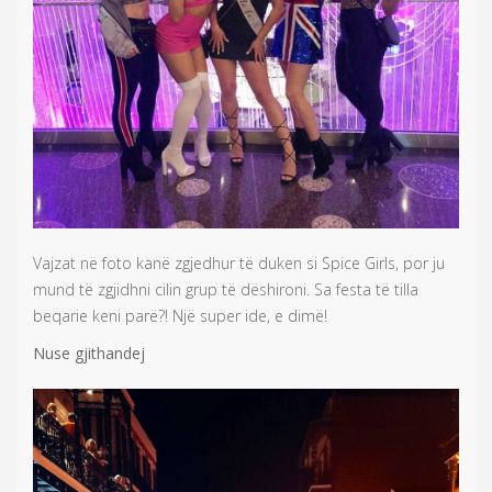
Vajzat në foto kanë zgjedhur të duken si Spice Girls, por ju
mund të zgjidhni cilin grup të dëshironi. Sa festa të tilla
beqarie keni parë?! Një super ide, e dimë!
Nuse gjithandej