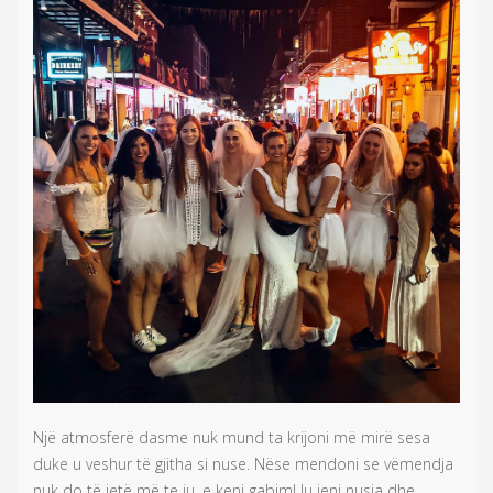
Një atmosferë dasme nuk mund ta krijoni më mirë sesa
duke u veshur të gjitha si nuse. Nëse mendoni se vëmendja
nuk do të jetë më te ju, e keni gabim! Ju jeni nusja dhe