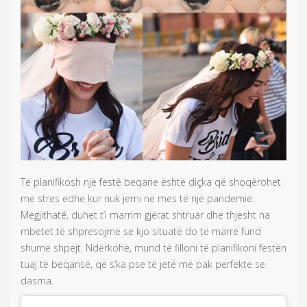
Të planifikosh një festë beqarie është diçka që shoqërohet
me stres edhe kur nuk jemi në mes të një pandemie.
Megjithatë, duhet t’i marrim gjërat shtruar dhe thjesht na
mbetet të shpresojmë se kjo situatë do të marrë fund
shumë shpejt. Ndërkohë, mund të filloni të planifikoni festën
tuaj të beqarisë, që s’ka pse të jetë më pak perfekte se
dasma.