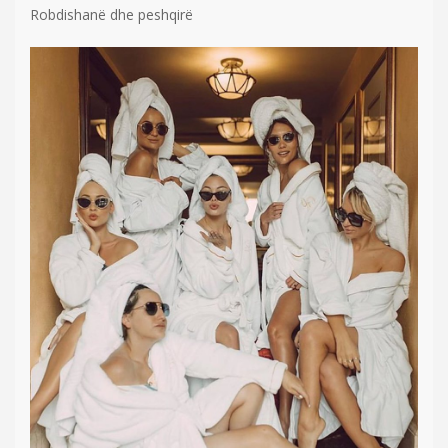
Robdishanë dhe peshqirë