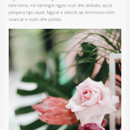
këtë temë, me flamingot ngjyrë rozë dhe delikate, aq të
pëlqyera nga vajzat. Ngjyrat e dekorit që dominonin ishin
nuancat e rozës dhe jeshilja.