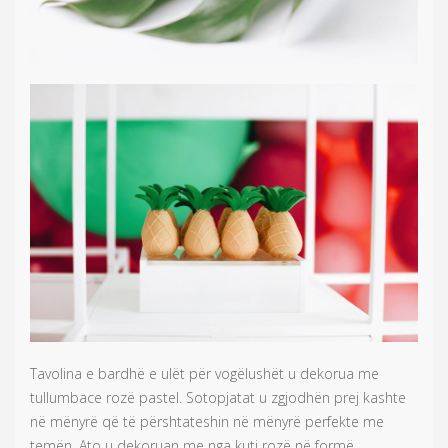
Tavolina e bardhë e ulët për vogëlushët u dekorua me
tullumbace rozë pastel. Sotopjatat u zgjodhën prej kashte
në mënyrë që të përshtateshin në mënyrë perfekte me
temën. Ato u dekoruan me nga kuti rozë në formë