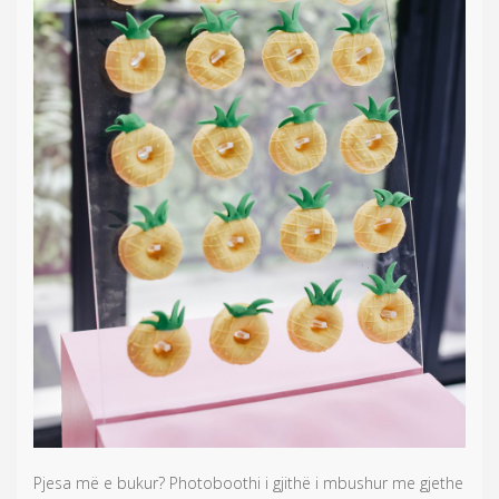
Pjesa më e bukur? Photoboothi i gjithë i mbushur me gjethe