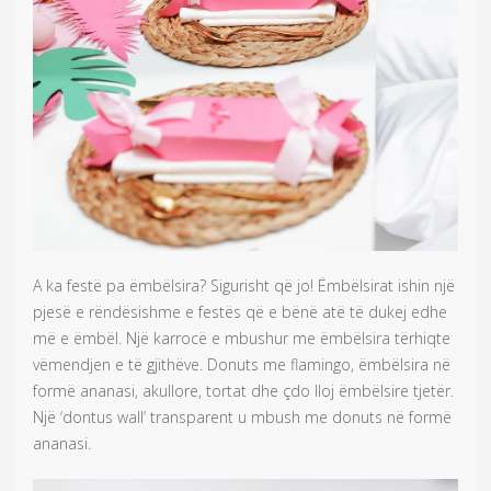
A ka festë pa ëmbëlsira? Sigurisht që jo! Ëmbëlsirat ishin një
pjesë e rëndësishme e festës që e bënë atë të dukej edhe
më e ëmbël. Një karrocë e mbushur me ëmbëlsira tërhiqte
vëmendjen e të gjithëve. Donuts me flamingo, ëmbëlsira në
formë ananasi, akullore, tortat dhe çdo lloj ëmbëlsire tjetër.
Një ‘dontus wall’ transparent u mbush me donuts në formë
ananasi.