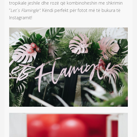
tropikale jeshile dhe rozë që kombinoheshin me shkrimin
“
Let`s Flamingle”
. Këndi perfekt për fotot më të bukura të
Instagramit!