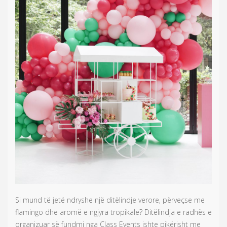
Si mund të jetë ndryshe një ditëlindje verore, përveçse me
flamingo dhe aromë e ngjyra tropikale? Ditëlindja e radhës e
organizuar së fundmi nga Class Events ishte pikërisht me